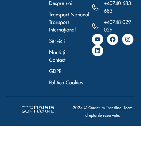
Despre noi
+40740 683
683
Transport Național
Transport
+40748 029
Internațional
029
Y
L
F
I
Servicii
o
i
a
n
u
n
c
s
Noutăți
t
k
e
t
u
e
b
a
Contact
b
d
o
g
e
i
o
r
GDPR
n
k
a
m
Politica Cookies
2024 © Quantum Transline. Toate
drepturile rezervate.