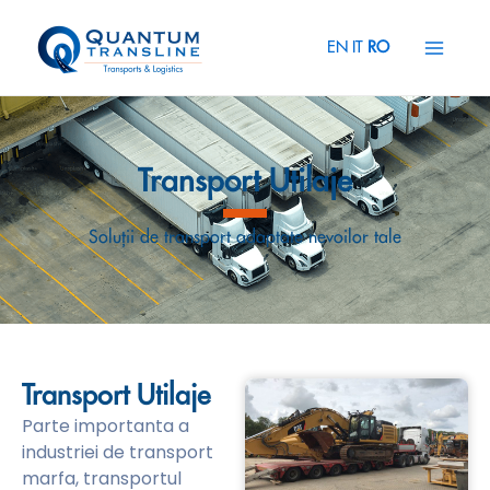
Skip
Main
to
EN
IT
RO
Menu
content
Transport Utilaje
Soluții de transport adaptate nevoilor tale
Transport Utilaje
Parte importanta a
industriei de transport
marfa, transportul