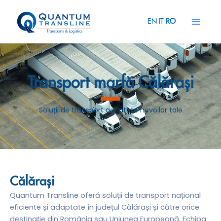
Skip
Main
to
EN
IT
RO
Menu
content
Transport marfă Călărași
Soluții de transport adaptate nevoilor tale
Călărași
Quantum Transline oferă soluții de transport național
eficiente și adaptate în județul Călărași și către orice
destinație din România sau Uniunea Europeană. Echipa