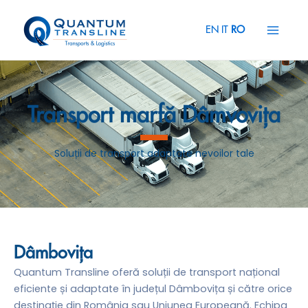
Skip
Main
to
EN
IT
RO
Menu
content
Transport marfă Dâmvovița
Soluții de transport adaptate nevoilor tale
Dâmbovița
Quantum Transline oferă soluții de transport național
eficiente și adaptate în județul Dâmbovița și către orice
destinație din România sau Uniunea Europeană. Echipa