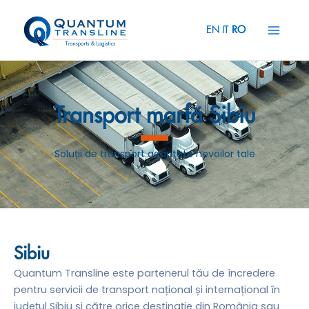
Skip
Main
to
EN
IT
RO
Menu
content
Transport marfă Sibiu
Soluții de transport adaptate nevoilor tale
Sibiu
Quantum Transline este partenerul tău de încredere
pentru servicii de transport național și internațional în
județul Sibiu și către orice destinație din România sau