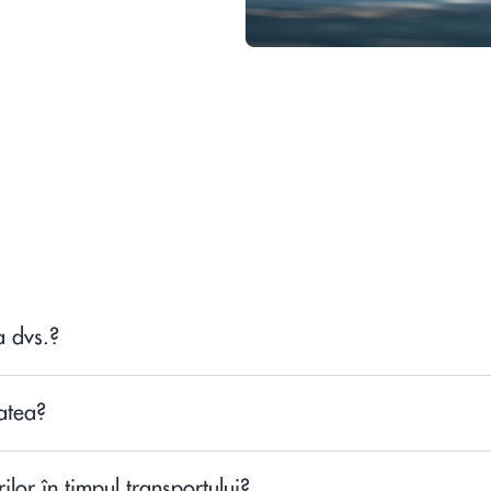
a dvs.?
tatea?
ilor în timpul transportului?