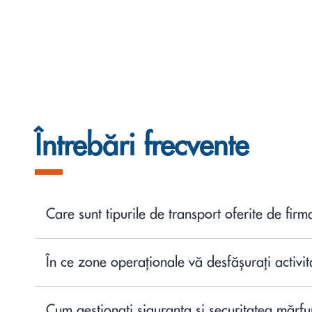
Întrebări frecvente
Care sunt tipurile de transport oferite de firm
În ce zone operaționale vă desfășurați activi
Cum gestionați siguranța și securitatea mărfur