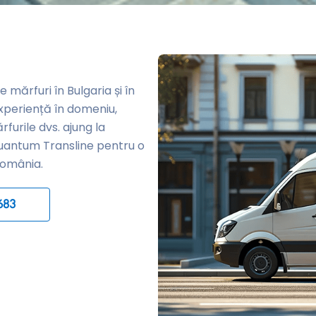
mărfuri în Bulgaria și în
xperiență în domeniu,
furile dvs. ajung la
i Quantum Transline pentru o
 România.
683