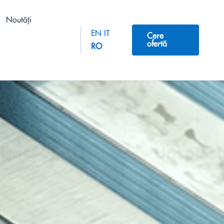
Noutăți
EN
IT
Cere
ofertă
RO