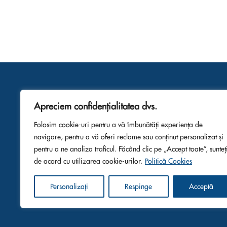
Apreciem confidențialitatea dvs.
Folosim cookie-uri pentru a vă îmbunătăți experiența de
navigare, pentru a vă oferi reclame sau conținut personalizat și
pentru a ne analiza traficul. Făcând clic pe „Accept toate”, sunteț
de acord cu utilizarea cookie-urilor.
Politică Cookies
Personalizați
Respinge
Acceptă
2024 © Quantum Transline. Toate drepturile rezervate.