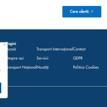
Cere ofertă
Pagini
Acasă
Transport Internațional
Contact
Despre noi
Servicii
GDPR
Transport Național
Noutăți
Politica Cookies
i