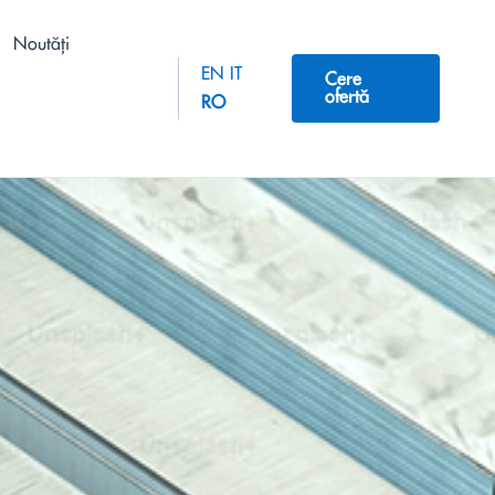
Noutăți
EN
IT
Cere
ofertă
RO