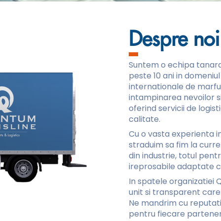
Despre noi
Suntem o echipa tanara
peste 10 ani in domeniul
internationale de marfu
intampinarea nevoilor si 
oferind servicii de logis
calitate.
Cu o vasta experienta i
straduim sa fim la curre
din industrie, totul pentr
ireprosabile adaptate cer
In spatele organizatiei
unit si transparent care
Ne mandrim cu reputati
pentru fiecare partener