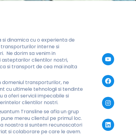
 si dinamica cu o experienta de
 transporturilor interne si
ri. Ne dorim sa venim in
Y
F
I
L
asteptarilor clientilor nostri,
o
a
n
i
tica si transport de cea mai inalta
u
c
s
n
t
e
t
k
u
b
a
e
n domeniul transporturilor, ne
b
o
g
d
nt cu ultimele tehnologii si tendinte
e
o
r
i
u a oferi servicii impecabile si
k
a
n
intelor clientilor nostri.
m
 Quantum Transline se afla un grup
 pune mereu clientul pe primul loc.
a noastra si suntem recunoscatori
iat si colaborare pe care le avem.