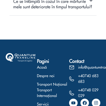
Ce se întâmplă în cazul în care mărfurile
mele sunt deteriorate în timpul transportului?
Pagini
Contact
Acasă
info@quantumtra
Despre noi
+40740 683
683
Transport Național
Transport
+40748 029
Internațional
029
Y
L
F
I
Servicii
o
i
a
n