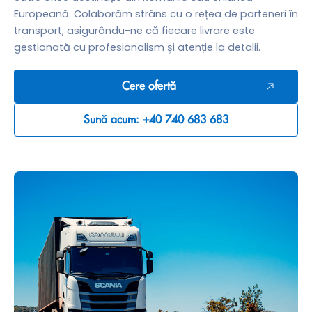
Europeană. Colaborăm strâns cu o rețea de parteneri în
transport, asigurându-ne că fiecare livrare este
gestionată cu profesionalism și atenție la detalii.
Cere ofertă
Sună acum: +40 740 683 683