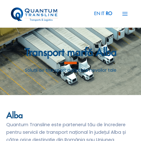
Skip
Main
to
EN
IT
RO
Menu
content
Transport marfă Alba
Soluții de transport adaptate nevoilor tale
Alba
Quantum Transline este partenerul tău de încredere
pentru servicii de transport național în județul Alba și
către orice destinație din România sau Uniunea