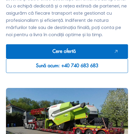
Cu o echipă dedicată și o rețea extinsă de parteneri, ne
asigurăm că fiecare transport este gestionat cu
profesionalism și eficiență. Indiferent de natura
mărfurilor tale sau de destinația finală, poți conta pe
noi pentru a livra în condiții optime și la timp.
Cere ofertă
Sună acum: +40 740 683 683