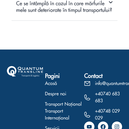
Ce se întâmplă în cazul în care mărfurile
mele sunt deteriorate în timpul transportului?
Pagini
Contact
Acasă
info@quantumtra
Despre noi
+40740 683
683
Transport Național
Transport
+40748 029
Internațional
029
Y
L
F
I
Servicii
o
i
a
n