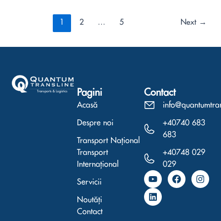
1
2
…
5
Next
→
Pagini
Contact
Acasă
info@quantumtra
Despre noi
+40740 683
683
Transport Național
Transport
+40748 029
Internațional
029
Y
L
F
I
Servicii
o
i
a
n
u
n
c
s
Noutăți
t
k
e
t
u
e
b
a
Contact
b
d
o
g