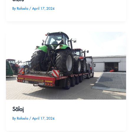
By
Rafaela
/
April 17, 2024
Sălaj
By
Rafaela
/
April 17, 2024