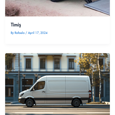
Timiș
By
Rafaela
/
April 17, 2024