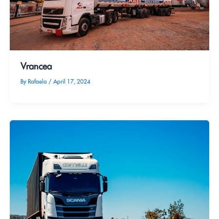
Vrancea
By
Rafaela
/
April 17, 2024